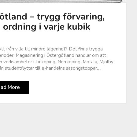
tland – trygg förvaring,
 ordning i varje kubik
ytt från villa till mindre lägenhet? Det finns trygga
erioder. Magasinering i Östergötland handlar om att
ch verksamheter i Linköping, Norrköping, Motala, Mjölby
rån studentflyttar till e-handelns säsongstoppar….
ead More