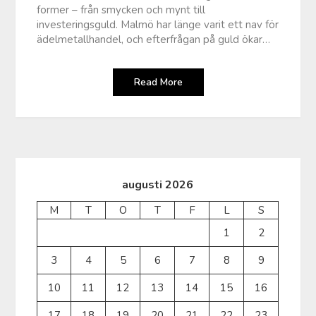
former – från smycken och mynt till
investeringsguld. Malmö har länge varit ett nav för
ädelmetallhandel, och efterfrågan på guld ökar…
Read More
augusti 2026
M
T
O
T
F
L
S
1
2
3
4
5
6
7
8
9
10
11
12
13
14
15
16
17
18
19
20
21
22
23